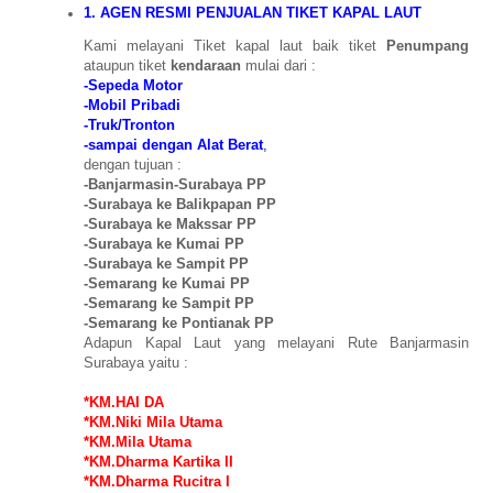
1.
AGEN RESMI PENJUALAN TIKET KAPAL LAUT
Kami melayani Tiket kapal laut baik tiket
Penumpang
ataupun tiket
kendaraan
mulai dari :
-Sepeda Motor
-Mobil Pribadi
-Truk/Tronton
-sampai dengan Alat Berat
,
dengan tujuan :
-Banjarmasin-Surabaya PP
-Surabaya ke Balikpapan PP
-Surabaya ke Makssar PP
-Surabaya ke Kumai PP
-Surabaya ke Sampit PP
-Semarang ke Kumai PP
-Semarang ke Sampit PP
-Semarang ke Pontianak PP
Adapun Kapal Laut yang melayani Rute Banjarmasin
Surabaya yaitu :
*KM.HAI DA
*KM.Niki Mila Utama
*KM.Mila Utama
*KM.Dharma Kartika II
*KM.Dharma Rucitra I