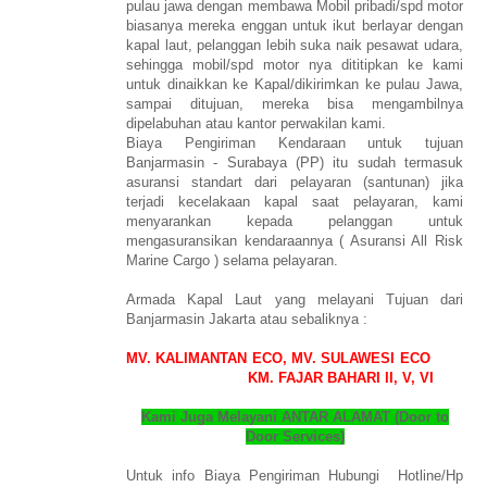
pulau jawa dengan membawa Mobil pribadi/spd motor
biasanya mereka enggan untuk ikut berlayar dengan
kapal laut, pelanggan lebih suka naik pesawat udara,
sehingga mobil/spd motor nya dititipkan ke kami
untuk dinaikkan ke Kapal/dikirimkan ke pulau Jawa,
sampai ditujuan, mereka bisa mengambilnya
dipelabuhan atau kantor perwakilan kami.
Biaya Pengiriman Kendaraan untuk tujuan
Banjarmasin - Surabaya (PP) itu sudah termasuk
asuransi standart dari pelayaran (santunan) jika
terjadi kecelakaan kapal saat pelayaran, kami
menyarankan kepada pelanggan untuk
mengasuransikan kendaraannya ( Asuransi All Risk
Marine Cargo ) selama pelayaran.
Armada Kapal Laut yang melayani Tujuan dari
Banjarmasin Jakarta atau sebaliknya :
MV. KALIMANTAN ECO, MV. SULAWESI ECO
KM. FAJAR BAHARI II, V, VI
Kami Juga Melayani ANTAR ALAMAT (Door to
Door Services)
Untuk info Biaya Pengiriman Hubungi Hotline/Hp