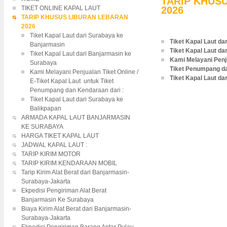
TARIP KHUS
TIKET ONLINE KAPAL LAUT
2026
TARIP KHUSUS LIBURAN LEBARAN
2026
Tiket Kapal Laut dari Surabaya ke
Tiket Kapal Laut d
Banjarmasin
Tiket Kapal Laut d
Tiket Kapal Laut dari Banjarmasin ke
Kami Melayani Penju
Surabaya
Tiket Penumpang da
Kami Melayani Penjualan Tiket Online /
Tiket Kapal Laut da
E-Tiket Kapal Laut untuk Tiket
Penumpang dan Kendaraan dari :
Tiket Kapal Laut dari Surabaya ke
Balikpapan
ARMADA KAPAL LAUT BANJARMASIN
KE SURABAYA
HARGA TIKET KAPAL LAUT
JADWAL KAPAL LAUT :
TARIP KIRIM MOTOR
TARIP KIRIM KENDARAAN MOBIL
Tarip Kirim Alat Berat dari Banjarmasin-
Surabaya-Jakarta
Ekpedisi Pengiriman Alat Berat
Banjarmasin Ke Surabaya
Biaya Kirim Alat Berat dari Banjarmasin-
Surabaya-Jakarta