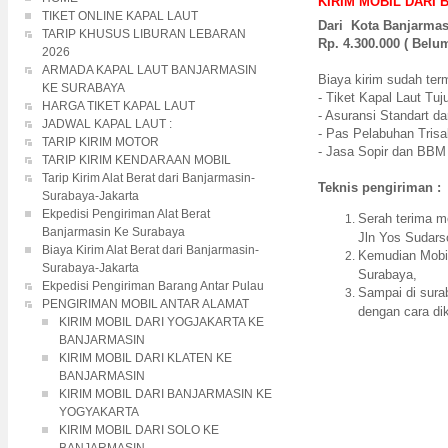
KIRIM MOBIL DARI
TIKET ONLINE KAPAL LAUT
Dari Kota Banjarma
TARIP KHUSUS LIBURAN LEBARAN
Rp. 4.300.000 ( Belu
2026
ARMADA KAPAL LAUT BANJARMASIN
Biaya kirim sudah ter
KE SURABAYA
- Tiket Kapal Laut Tu
HARGA TIKET KAPAL LAUT
- Asuransi Standart da
JADWAL KAPAL LAUT :
- Pas Pelabuhan Trisa
TARIP KIRIM MOTOR
- Jasa Sopir dan BBM
TARIP KIRIM KENDARAAN MOBIL
Tarip Kirim Alat Berat dari Banjarmasin-
Teknis pengiriman :
Surabaya-Jakarta
Ekpedisi Pengiriman Alat Berat
Serah terima m
Banjarmasin Ke Surabaya
Jln Yos Sudars
Biaya Kirim Alat Berat dari Banjarmasin-
Kemudian Mobil
Surabaya-Jakarta
Surabaya,
Ekpedisi Pengiriman Barang Antar Pulau
Sampai di sur
PENGIRIMAN MOBIL ANTAR ALAMAT
dengan cara di
KIRIM MOBIL DARI YOGJAKARTA KE
BANJARMASIN
KIRIM MOBIL DARI KLATEN KE
BANJARMASIN
KIRIM MOBIL DARI BANJARMASIN KE
YOGYAKARTA
KIRIM MOBIL DARI SOLO KE